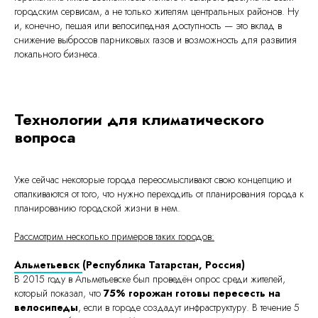
городским сервисам, а не только жителям центральных районов. Ну
и, конечно, пешая или велосипедная доступность — это вклад в
снижение выбросов парниковых газов и возможность для развития
локального бизнеса.
Технологии для климатического
вопроса
Уже сейчас некоторые города переосмысливают свою концепцию и
отталкиваются от того, что нужно переходить от планирования города к
планированию городской жизни в нем.
Рассмотрим несколько примеров таких городов:
Альметьевск
(Республика Татарстан, Россия)
В 2015 году в Альметьевске был проведён опрос среди жителей,
который показал, что
75% горожан готовы пересесть на
велосипеды
, если в городе создадут инфраструктуру. В течение 5