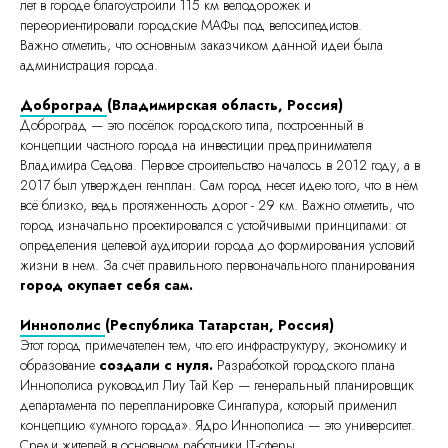
лет в городе благоустроили 115 км велодорожек и
переориентировали городские МАФы под велосипедистов.
Важно отметить, что основным заказчиком данной идеи была
администрация города.
Доброград
(Владимирская область, Россия)
Доброград — это посёлок городского типа, построенный в
концепции частного города на инвестиции предпринимателя
Владимира Седова. Первое строительство началось в 2012 году, а в
2017 был утвержден генплан. Сам город несет идею того, что в нём
всё близко, ведь протяженность дорог - 29 км. Важно отметить, что
город изначально проектировался с устойчивыми принципами: от
определения целевой аудитории города до формирования условий
жизни в нем. За счёт правильного первоначального планирования
город окупает себя сам.
Иннополис
(Республика Татарстан, Россия)
Этот город примечателен тем, что его инфраструктуру, экономику и
образование
создали с нуля.
Разработкой городского плана
Иннополиса руководил Лиу Тай Кер — генеральный планировщик
департамента по перепланировке Сингапура, который применил
концепцию «умного города». Ядро Иннополиса — это университет.
Среди жителей в основном работники IT-сферы.