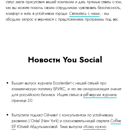
статус места присутствия вашей компании и дать прямые ответы о том,
как вы можете помочь своим сотрудникам чувствовать безопасность,
комфорт и жить в устойчивом городе.
Свяжитесь с нами
, - мы
обсудим запрос и вернёмся с предложением программы под вас.
Новости You Social
Поиск по сайту
Политика защиты и обработки персональных данных
клиентов, контрагентов и пользователей сайтов
Вышел выпуск журнала Ecostandart с нашей статьей про
© 2016-2026, Янг Групп
климатическую политику БРИКС, и что эта синхронизация значит
для российского бизнеса. Ищите статью в
pdf-версии журнала
Общество с ограниченной ответственностью
странице 20.
"Янг Групп"
ИНН: 7725345654
ОГРН: 5167746468148
Выпустили подкаст Ойчиво! с консультантом по устойчивому
развитию L’Oréal (New York) и соосновательницей стартапа
Coffee
Elf
Юлией Абдульмановой. Тема выпуска
«Кому нужно