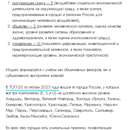
окружающая среда — E
(воздействие социально-экономической
деятельности на окружающую среду, а также усилия,
предпринимаемые в городах и регионах России для
минимизации негативного воздействия);
общество — S
(развитие человеческого капитала, оценка качества
жизни, уровня развития системы образования и
здравоохранения, а также оценка инклюзивности среды);
управление — G
(показатели цифровизации, инвестиционной и
предпринимательской активности, а также показатели,
характеризующие уровень экономической преступности).
Индекс формируется с учётом как объективных факторов, так и
субъективного восприятия жителей.
В ТОП-20 по итогам 2023 года
вошли те города России, у которых
все три компоненты (E, S и G) на достаточно высоком уровне:
Анадырь, Белгород, Великий Новгород, Вологда, Иркутск, Казань,
Кемерово, Красногорск, Краснодар, Липецк, Мурманск, Нарьян-
Мар, Пермь, Петрозаводск, Салехард, Ставрополь, Сыктывкар,
Тамбов, Ханты-Мансийск, Южно-Сахалинск.
Во всех этих городах есть уникальные практики, позволяющие