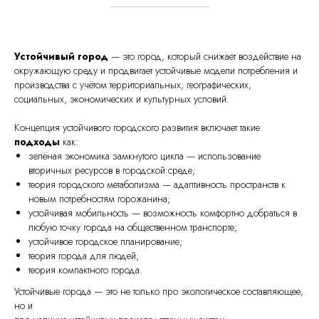
Устойчивый город
— это город, который снижает воздействие на
окружающую среду и продвигает устойчивые модели потребления и
производства с учётом территориальных, географических,
социальных, экономических и культурных условий.
Концепция устойчивого городского развития включает такие
подходы
как:
зелёная экономика замкнутого цикла — использование
вторичных ресурсов в городской среде;
теория городского метаболизма — адаптивность пространств к
новым потребностям горожанина;
устойчивая мобильность — возможность комфортно добраться в
любую точку города на общественном транспорте;
устойчивое городское планирование;
теория города для людей;
теория компактного города.
Устойчивые города — это не только про экологическое составляющее,
но и