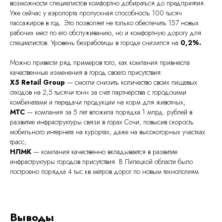
возможности специалистов комфортно добираться до предприятия.
Уже сейчас у аэропорта пропускная способность 100 тысяч
пассажиров в год. Это позволяет не только обеспечить 157 новых
рабочих мест по его обслуживанию, но и комфортную дорогу для
специалистов. Уровень безработицы в городе снизился на
0,2%.
Можно привести ряд примеров того, как компания привнесла
качественные изменения в город своего присутствия:
X5 Retail Group
— смогли снизить количество своих пищевых
отходов на 2,5 тысячи тонн за счёт партнёрства с городскими
комбинатами и передачи продукции на корм для животных;
МТС
— компания за 5 лет вложила порядка 1 млрд. рублей в
развитие инфраструктуры связи в горах Сочи, повысив скорость
мобильного интернета на курортах, даже на высокогорных участках
трасс;
НЛМК
— компания качественно вкладывается в развитие
инфраструктуры городов присутствия. В Липецкой области было
построено порядка 4 тыс.кв.метров дорог по новым технологиям.
Выводы