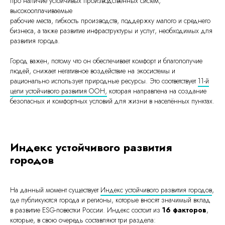
про наличие устойчивых производственных систем,
высокооплачиваемые
рабочие места, гибкость производств, поддержку малого и среднего
бизнеса, а также развитие инфраструктуры и услуг, необходимых для
развития города.
Город важен, потому что он обеспечивает комфорт и благополучие
людей, снижает негативное воздействие на экосистемы и
рационально использует природные ресурсы. Это соответствует
11-й
цели устойчивого развития ООН,
которая направлена на создание
безопасных и комфортных условий для жизни в населённых пунктах.
Индекс устойчивого развития
городов
На данный момент существует
Индекс устойчивого развития городов
,
где публикуются города и регионы, которые вносят значимый вклад
в развитие ESG-повестки России. Индекс состоит из
16 факторов
,
которые, в свою очередь составляют три раздела: