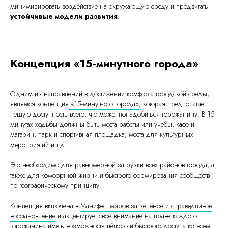
минимизировать воздействие на окружающую среду и продвигать
устойчивые модели развития
.​​​​​
Концепция «15-минутного города»
Одним из направлений в достижении комфорта городской среды,
является концепция
«15-минутного города»
, которая предполагает
пешую доступность всего, что может понадобиться горожанину. В 15
минутах ходьбы должны быть места работы или учёбы, кафе и
магазин, парк и спортивная площадка, места для культурных
мероприятий и т.д.
Это необходимо для равномерной загрузки всех районов города, а
также для комфортной жизни и быстрого формирования сообществ
по географическому принципу.
Концепция включена в
Манифест мэров за зелёное и справедливое
восстановление
и акцентирует свое внимание на праве каждого
горожанина иметь возможность лёгкого и быстрого доступа ко всем