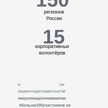
регионов
России
15
корпоративных
волонтёров
#грантовыйконкурс
#фасилитация
#документырегламентыотчёты
#коммуникационнаякампания
#больше100участников
#new