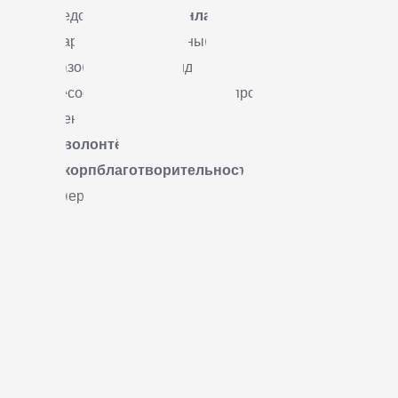
#исследование
#онлайн
#соцмаркетинг
#зелёныйофис
#образование
#лендинги
#местныесообщества
#экопроекты
#вовлечениедетей
#корпволонтёрство
#корпблаготворительность
#готовыерешения