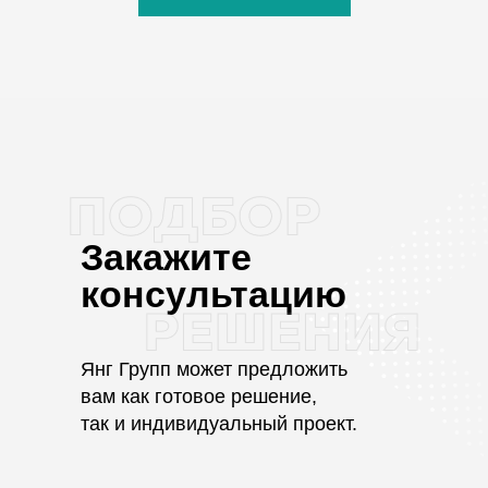
Поиск по сайту
Политика защиты и обработки персональных данных
Закажите
клиентов, контрагентов и пользователей сайтов
консультацию
© 2016-2026, Янг Групп
Общество с ограниченной ответственностью
"Янг Групп"
ИНН: 7725345654
Янг Групп может предложить
ОГРН: 5167746468148
вам как готовое решение,
так и индивидуальный проект.